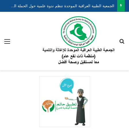
الجمعية الطبية العراقية الموحدة تنظم ندوة علمية حول الحملة الوطنية لتقليل وفيات الأطفال حديثي الولادة والخدج ضمن مشروع “نبضهم أملنا”