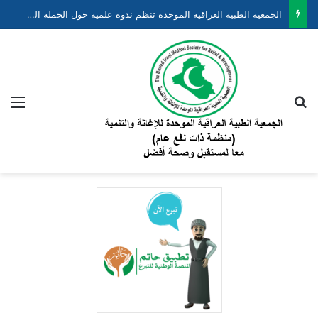
الجمعية الطبية العراقية الموحدة تنظم ندوة علمية حول الحملة الوطنية لتقليل وفيات الأطفال حديثي الولادة والخدج ضمن مشروع “نبضهم أملنا”