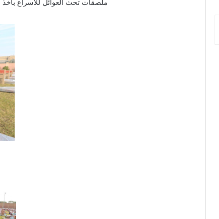
ملصقات تحث العوائل للاسراع بأخذ لقاح كوفيد-19 من اجل تجنب 