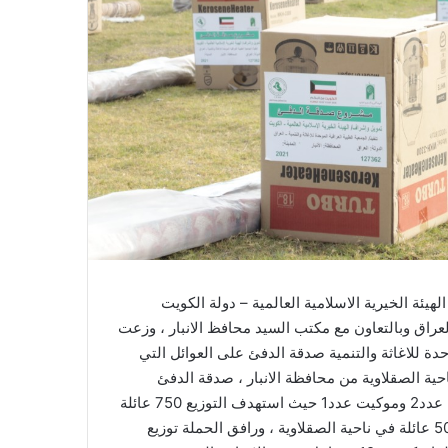
يئة الخيرية الاسلامية العالمية – دولة الكويت
راق وبالتعاون مع مكتب السيد محافظ الانبار ، وزعت
دة للاغاثة والتنمية صدقة الدفئ على العوائل التي
ية الصقلاوية من محافظة الانبار ، صدقة الدفئ
مكونة من مدفئة نفطية عدد 1 بطانية عدد2 وموكيت عدد1 حيث استهدف التوزيع 750 عائلة
منها 250 عائلة في قضاء الكرمة و500 عائلة في ناحية الصقلاوية ، ورافق الحملة توزيع