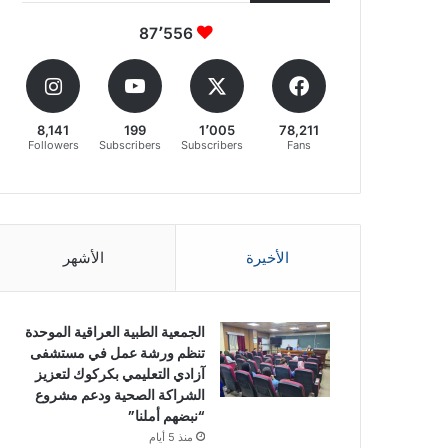
87٬556
8,141
199
1٬005
78,211
Followers
Subscribers
Subscribers
Fans
الأخيرة
الأشهر
الجمعية الطبية العراقية الموحدة
تنظم ورشة عمل في مستشفى
آزادي التعليمي بكركوك لتعزيز
الشراكة الصحية ودعم مشروع
“نبضهم أملنا”
منذ 5 أيام