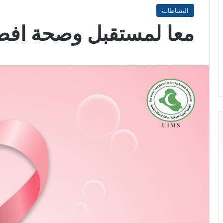
النشاطات
معا لمستقبل وصحة اف