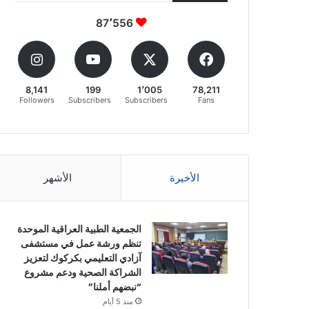
87٬556
8,141
199
1٬005
78,211
Followers
Subscribers
Subscribers
Fans
الأخيرة
الأشهر
الجمعية الطبية العراقية الموحدة
تنظم ورشة عمل في مستشفى
آزادي التعليمي بكركوك لتعزيز
الشراكة الصحية ودعم مشروع
“نبضهم أملنا”
منذ 5 أيام