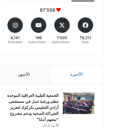
87٬556
8,141
199
1٬005
78,211
Followers
Subscribers
Subscribers
Fans
الأخيرة
الأشهر
الجمعية الطبية العراقية الموحدة
تنظم ورشة عمل في مستشفى
آزادي التعليمي بكركوك لتعزيز
الشراكة الصحية ودعم مشروع
“نبضهم أملنا”
منذ 5 أيام