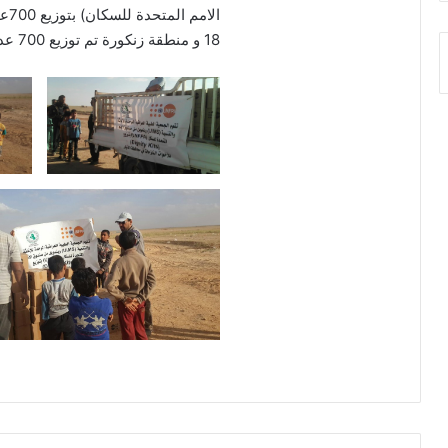
18 و منطقة زنكورة تم توزيع 700 عدة نظافة و 400 عدة نظافة في ناحية الوفاء