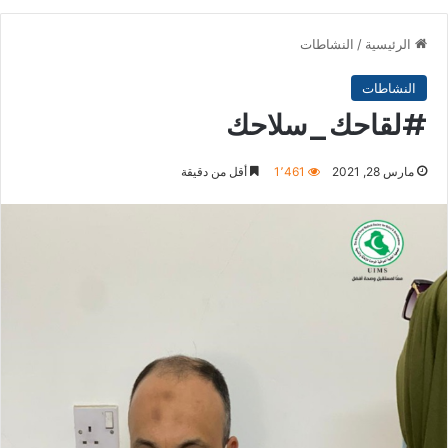
الرئيسية
/
النشاطات
النشاطات
#لقاحك_سلاحك
مارس 28, 2021
1٬461
أقل من دقيقة