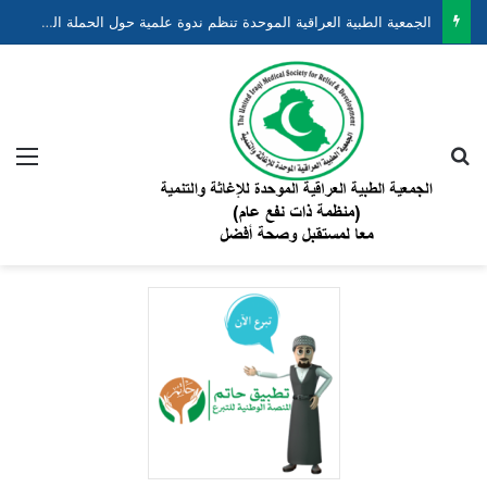
الجمعية الطبية العراقية الموحدة تنظم ندوة علمية حول الحملة الوطنية لتقليل وفيات الأطفال حديثي الولادة والخدج ضمن مشروع “نبضهم أملنا”