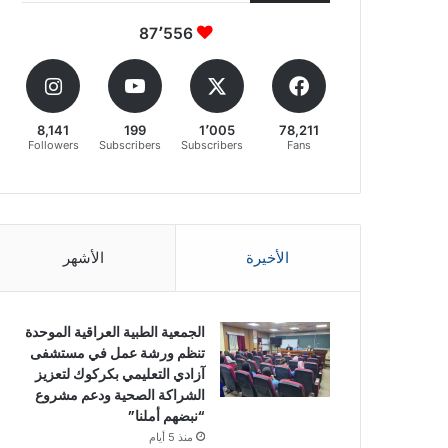
87٬556
8,141
199
1٬005
78,211
Followers
Subscribers
Subscribers
Fans
الأخيرة
الأشهر
الجمعية الطبية العراقية الموحدة
تنظم ورشة عمل في مستشفى
آزادي التعليمي بكركوك لتعزيز
الشراكة الصحية ودعم مشروع
“نبضهم أملنا”
منذ 5 أيام