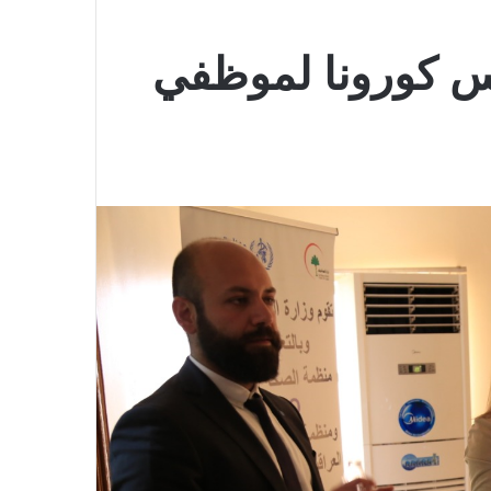
س كورونا لموظفي