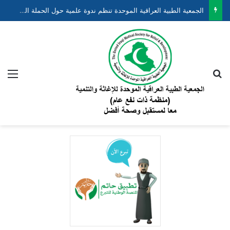
الجمعية الطبية العراقية الموحدة تنظم ندوة علمية حول الحملة الوطنية لتقليل وفيات الأطفال حديثي الولادة والخدج ضمن مشروع “نبضهم أملنا”