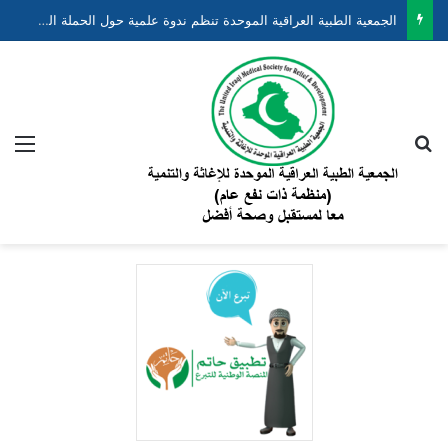
الجمعية الطبية العراقية الموحدة تنظم ندوة علمية حول الحملة الوطنية لتقليل وفيات الأطفال حديثي الولادة والخدج ضمن مشروع “نبضهم أملنا”