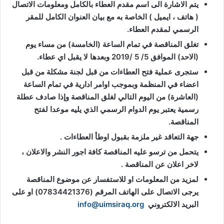
يتم الاشارة الى اسم مقدم العطاء بالكامل ومعلومات الاتصال
( هاتف ، ايميل ) الخاصة به مع بيان العنوان الكامل للمقر
الرسمي لمقدم العطاء.
تغلق المناقصة في تمام الساعة (الخامسة) من مساء يوم
(الاحد) الموافق 5/ 5 /2019 وبعدها لا يقبل اي عطاء.
ستجرى عملية فتح العطاءات من قبل لجنة مشكلة من قبل
اعضاء في المنظمة وبموجب اوامر ادارية في تمام الساعة
(العاشرة) من اليوم التالي لغلق المناقصة وإذا صادف عطلة
رسمية يعتبر يوم الدوام الرسمي الذي يليه موعدا لفتح
المناقصة.
جهة التعاقد غير ملزمة بقبول اوطأ العطاءات .
يتحمل من ترسو عليه المناقصة كافة اجور النشر والاعلان ،
لاخر اعلان عن المناقصة .
لمزيد من المعلومات او للاستفسار عن موضوع المناقصة
يرجى الاتصال على الهاتف المرقم (07834421376) او على
البريد الالكتروني
info@uimsiraq.org