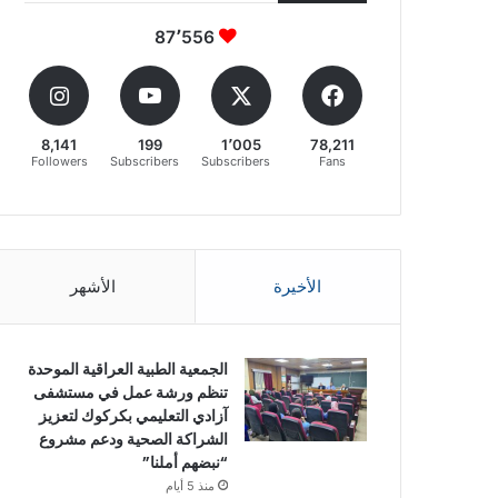
87٬556
8,141
199
1٬005
78,211
Followers
Subscribers
Subscribers
Fans
الأخيرة
الأشهر
الجمعية الطبية العراقية الموحدة
تنظم ورشة عمل في مستشفى
آزادي التعليمي بكركوك لتعزيز
الشراكة الصحية ودعم مشروع
“نبضهم أملنا”
منذ 5 أيام