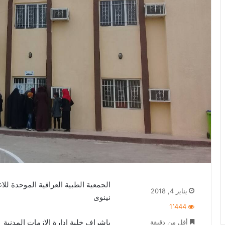
يناير 4, 2018
نينوى
1٬444
باشراف خلية ادارة الازمات المدنية
أقل من دقيقة