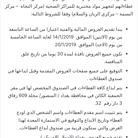
عطاءاتهم لتجهيز مواد مختبرية للمراكز الصحية (مركز النجاة – مركز
البسمة – مركزي الريان والسلام) وفقا للشروط التالية:
يبدا تقديم العروض المالية والفنية اعتبارا من الساعة التاسعة
من يوم (الاثنين) الموافق 14/1/2019 لغاية الساعة الخامسة
من يوم (الاحد) الموافق 20/1/2019
تكون جميع العروض نافذة لمدة 30 يوما من تاريخ غلق
المناقصة.
التوقيع على جميع صفحات العروض المقدمة وقبل ايداعها في
صندوق العطاءات .
يتم ايداع كافة العطاءات في الصندوق المخصص لها في مقر
الجمعية الكائن في محافظة بغداد / المنصور/ محلة 609 زقاق
3 دار رقم 32.
يتم تثبيت اسم مقدم العطاءات واسم الشخص الذي اودع
العطاء وتاريخ الايداع والتوقيع في الاستمارة المعدة لهذا
الغرض والتي ستكون قريبة من صندوق ايداع العطاءات.
تقدم جميع العروض بعملة (الدولار الامريكي)