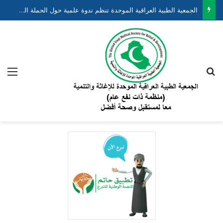
الجمعية الطبية العراقية الموحدة تنظم ندوة علمية حول الحملة الوطنية لتقليل وفيات الأطفال حديثي الولادة والخدج ضمن مشروع “نبضهم أملنا”