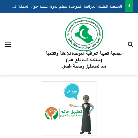
الجمعية الطبية العراقية الموحدة تنظم ندوة علمية حول الحملة الوطنية لتقليل وفيات الأطفال حديثي الولادة والخدج ضمن مشروع “نبضهم أملنا”