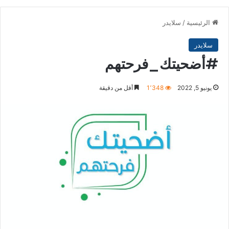
الرئيسية
/
سلايدر
سلايدر
#أضحيتك_فرحتهم
يونيو 5, 2022
1٬348
أقل من دقيقة